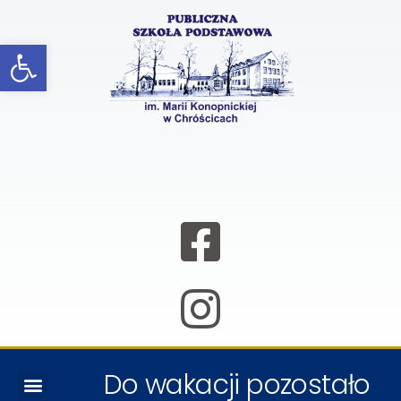
Open toolbar
Do wakacji pozostało