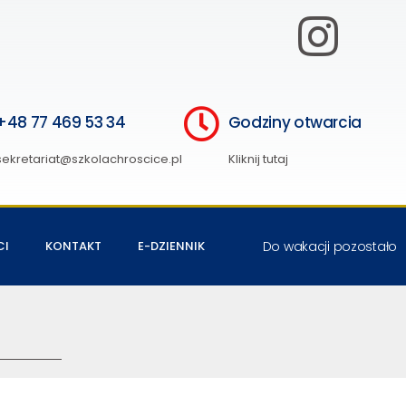
+48 77 469 53 34
Godziny otwarcia
sekretariat@szkolachroscice.pl
Kliknij tutaj
CI
KONTAKT
E-DZIENNIK
Do wakacji pozostało